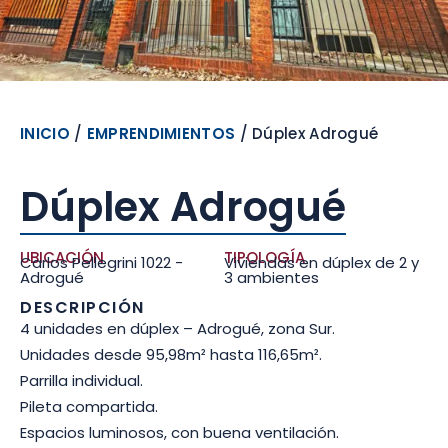
INICIO
/
EMPRENDIMIENTOS
/ Dúplex Adrogué
Dúplex Adrogué
UBICACIÓN
TIPOLOGÍA
Carlos Pellegrini 1022 -
Viviendas en dúplex de 2 y
Adrogué
3 ambientes
DESCRIPCIÓN
4 unidades en dúplex – Adrogué, zona Sur.
Unidades desde 95,98m² hasta 116,65m².
Parrilla individual.
Pileta compartida.
Espacios luminosos, con buena ventilación.