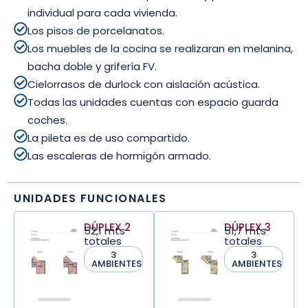
individual para cada vivienda.
Los pisos de porcelanatos.
Los muebles de la cocina se realizaran en melanina,
bacha doble y grifería FV.
Cielorrasos de durlock con aislación acústica.
Todas las unidades cuentas con espacio guarda
coches.
La pileta es de uso compartido.
Las escaleras de hormigón armado.
UNIDADES FUNCIONALES
DÚPLEX 2
DÚPLEX 3
52,1 mts
51,7 mts
totales
totales
3
3
AMBIENTES
AMBIENTES