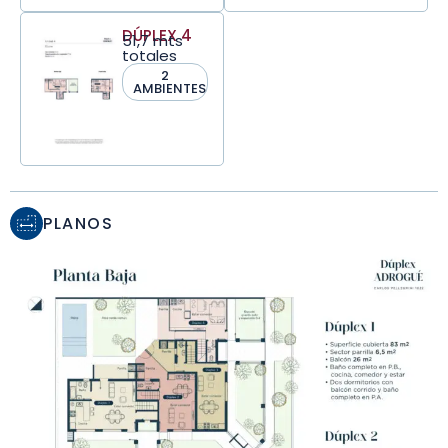
DÚPLEX 4
51,7 mts
totales
2
AMBIENTES
PLANOS