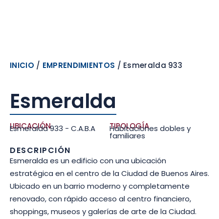
INICIO
/
EMPRENDIMIENTOS
/ Esmeralda 933
Esmeralda
UBICACIÓN
TIPOLOGÍA
Esmeralda 933 - C.A.B.A
Habitaciones dobles y
familiares
DESCRIPCIÓN
Esmeralda es un edificio con una ubicación
estratégica en el centro de la Ciudad de Buenos Aires.
Ubicado en un barrio moderno y completamente
renovado, con rápido acceso al centro financiero,
shoppings, museos y galerías de arte de la Ciudad.