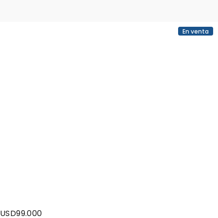
En venta
USD
99.000